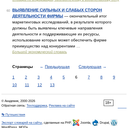
ВЫЯВЛЕНИЕ СИЛЬНЫХ И СЛАБЫХ СТОРОН
60
ДЕЯТЕЛЬНОСТИ ФИРМЫ
— окончательный итог
маркетинговых исследований, в результате которого
должны быть выявлены ключевые направления
деятельности и поддерживающие их ресурсы,
использование которых может обеспечить фирме
преимущество над конкурентами …
Большой экономический словарь
Страницы
←
Предыдущая
Следующая
→
1
2
3
4
5
6
7
8
9
10
11
12
13
© Академик, 2000-2026
18+
Обратная связь:
Техподдержка
,
Реклама на сайте
👣 Путешествия
Экспорт словарей на сайты
, сделанные на PHP,
Joomla,
Drupal,
WordPress, MODx.