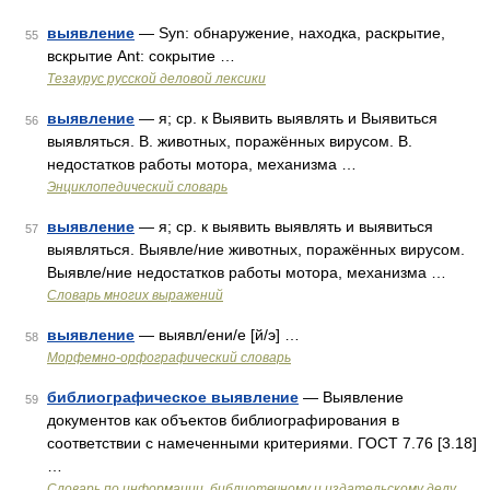
выявление
— Syn: обнаружение, находка, раскрытие,
55
вскрытие Ant: сокрытие …
Тезаурус русской деловой лексики
выявление
— я; ср. к Выявить выявлять и Выявиться
56
выявляться. В. животных, поражённых вирусом. В.
недостатков работы мотора, механизма …
Энциклопедический словарь
выявление
— я; ср. к выявить выявлять и выявиться
57
выявляться. Выявле/ние животных, поражённых вирусом.
Выявле/ние недостатков работы мотора, механизма …
Словарь многих выражений
выявление
— выявл/ени/е [й/э] …
58
Морфемно-орфографический словарь
библиографическое выявление
— Выявление
59
документов как объектов библиографирования в
соответствии с намеченными критериями. ГОСТ 7.76 [3.18]
…
Словарь по информации, библиотечному и издательскому делу