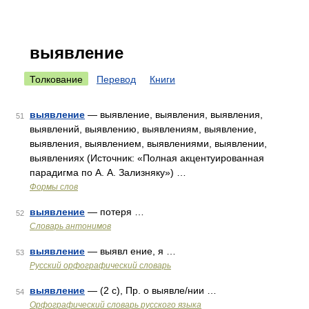
выявление
Толкование
Перевод
Книги
выявление
— выявление, выявления, выявления,
51
выявлений, выявлению, выявлениям, выявление,
выявления, выявлением, выявлениями, выявлении,
выявлениях (Источник: «Полная акцентуированная
парадигма по А. А. Зализняку») …
Формы слов
выявление
— потеря …
52
Словарь антонимов
выявление
— выявл ение, я …
53
Русский орфографический словарь
выявление
— (2 с), Пр. о выявле/нии …
54
Орфографический словарь русского языка